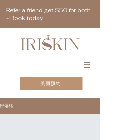
Refer a friend get $50 for both
- Book today
美丽预约
部落格