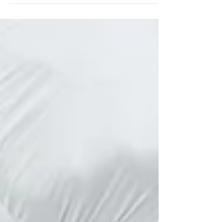
从原理上来说，两者都属于超声类抗衰技术：
利用超声波能量 作用到皮肤深层（SMAS筋膜
层） 刺激胶原蛋白新生，实现紧致提拉 但关
键在于“怎么打进去”完全不同 核心区别一：
美版 Ultherapy有实时超声影像
（DeepSEE） 医生可以“看着皮肤结构打” 清
楚避开脂肪、血管、神经 精准作用到目标层
韩版 HIFU（各类韩版设备）没有影像引导 操
作依赖医生经验 看不到皮下结构 属于“盲打”
模式 核心区别二： 美版Ultherapy更适合：
面部精细抗衰、长期维护 精准避开脂肪层 →
不易“打瘦脸” 减少误伤神经/组织风险 FDA认
证，临床数据充足 韩版 HIFU（各类韩版设
备） 可能误打脂肪 → 出现“脸变凹” 能量不稳
定 → 效果波动大 市面设备品牌多，质量参差
不齐 核心区别三： 对比维度 韩版 HIFU 美版
Ultherapy 精准度 低 高（可视化） 提拉层次
不稳