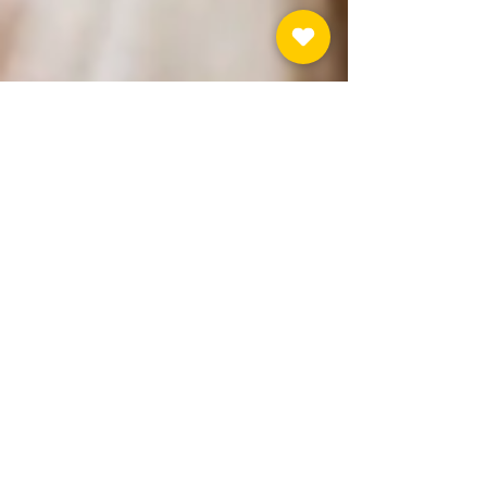
不同方法各有优缺点 IRISKIN 帮您把这4种方
式一次讲明白： 一、剃刀：最快捷，但维持
时间最短 剃毛刀几乎是每个人都尝试过的方
法，优点很明显：方便+快速 但它的特点也很
突出： 维持时间短 ：大约2–3天就会长出明
显毛茬 适用部位有限 ：更适合腋下，四肢需
要频繁打理 潜在问题较多 ： 容易刮伤（尤其
腋下这种不规则区域） 清理不彻底可能导致
毛囊堵塞 长期可能出现角质堆积或色素沉淀
（小黑点） 二、脱毛膏：无痛便捷，但需警
惕过敏 脱毛膏通过化学成分溶解毛发结构，
从而达到去除效果 特点： 几乎无痛 维持时间
约3–5天 清洁度较高 ，适合腋下和四肢 但需
要特别注意： 化学刺激性较强， 过敏风险高
即使不是敏感肌，也必须做局部测试 刮完仍
有“扎感”：通常是涂抹不均或停留时间不足 停
留过久：可能引发刺激甚至毛发倒生 三、蜜
蜡/热蜡：效果更持久，但有