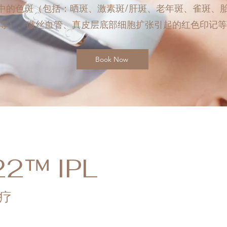
中的色斑（包括：晒斑、激素斑/肝斑、老年斑、雀斑、
等）、微丝血管、真皮层底部细胞扩张引起的红色印记等
Book Now
22™ IPL
疗