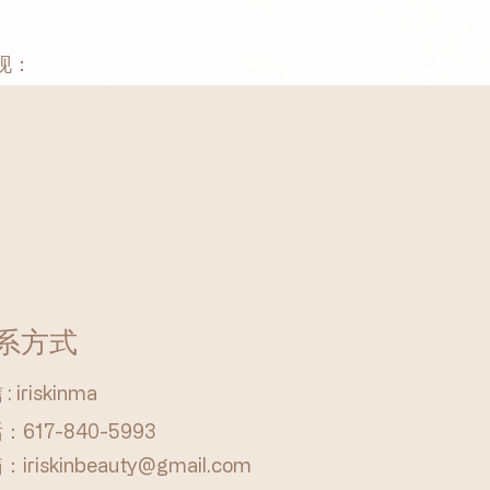
现：
系方式
: iriskinma
：617-840-5993
箱：
iriskinbeauty@gmail.com