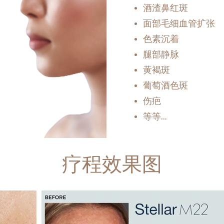
酒渣鼻红斑
面部毛细血管扩张
色素沉着
腿部静脉
黄褐斑
葡萄酒色斑
伤疤
等等...
疗程效果图