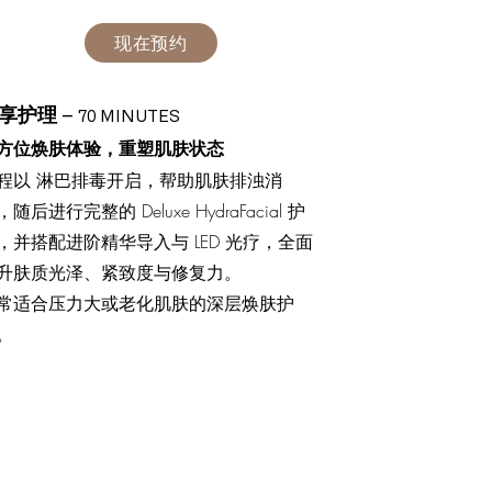
现在预约
享护理
–
70 MINUTES
方位焕肤体验，重塑肌肤状态
程以 淋巴排毒开启，帮助肌肤排浊消
随后进行完整的 Deluxe HydraFacial 护
，并搭配进阶精华导入与 LED 光疗，全面
升肤质光泽、紧致度与修复力。
常适合压力大或老化肌肤的深层焕肤护
。