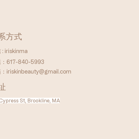
系方式
: iriskinma
：617-840-5993
箱：
iriskinbeauty@gmail.com
址
Cypress St, Brookline, MA