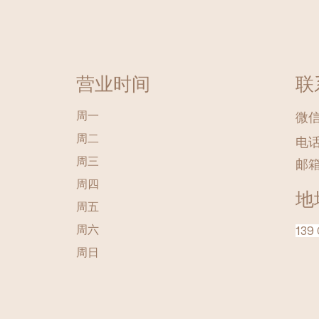
营业时间
联
周一
微信 
周二
电话
周三
邮
周四
地
周五
周六
139 
​周日