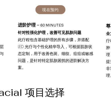
现在预约
进阶护理
–
60 MINUTES
尊
针对性强化护理，改善可见肌肤问题
全
此疗程包含基础护理的所有步骤，并搭配
疗
层
LED 光疗与个性化精华导入，可根据肌肤状
肿，
与
态定制，用于改善色斑、细纹、痘痘或敏感
理
问题，是针对特定肌肤困扰的进阶解决方
提
案。
非
理
Facial 项目选择