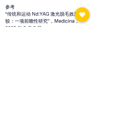
参考
“传统和运动 Nd:YAG 激光脱毛效果的比
较：一项前瞻性研究”，Medicina，
2022 年 9 月 2 日。
“毛发生长周期和脱发的综合和机械方
法”，《临床医学杂志》，2023 年 2 
月。
最新文章
查看全部